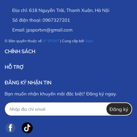
Địa chỉ:
618 Nguyễn Trãi, Thanh Xuân, Hà Nội
Số điện thoại:
0967327201
Email:
jpsportvn@gmail.com
© Bản quyền thuộc về
JP SPORT
| Cung cấp bởi
Sapo
CHÍNH SÁCH
HỖ TRỢ
ĐĂNG KÝ NHẬN TIN
Bạn muốn nhận khuyến mãi đặc biệt? Đăng ký ngay.
Đăng ký