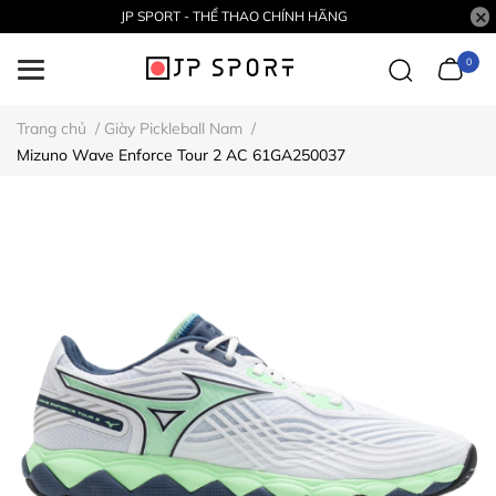
JP SPORT - THỂ THAO CHÍNH HÃNG
0
Trang chủ
/
Giày Pickleball Nam
/
Mizuno Wave Enforce Tour 2 AC 61GA250037