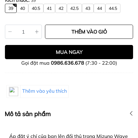
Kích thước:
39
39
40
40.5
41
42
42.5
43
44
44.5
THÊM VÀO GIỎ
MUA NGAY
Gọi đặt mua
0986.636.678
(7:30 - 22:00)
Thêm vào yêu thích
Mô tả sản phẩm
Áp đặt ý chí của bạn lên đối thủ trong Mizuno Wave