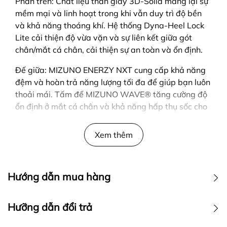
Phần trên: Chất liệu thân giày 3D-Solid mang lại sự
mềm mại và linh hoạt trong khi vẫn duy trì độ bền
và khả năng thoáng khí. Hệ thống Dyna-Heel Lock
Lite cải thiện độ vừa vặn và sự liên kết giữa gót
chân/mắt cá chân, cải thiện sự an toàn và ổn định.
Đế giữa: MIZUNO ENERZY NXT cung cấp khả năng
đệm và hoàn trả năng lượng tối đa để giúp bạn luôn
thoải mái. Tấm đế MIZUNO WAVE® tăng cường độ
ổn định ở mắt cá chân và khả năng hấp thụ sốc cho
các chuyển động nhanh và mạnh. Đế giữa PoWnCe
mang lại sự thoải mái nhẹ và lâu dài.
Xem thêm
Đế ngoài: Đế ngoài DuRubber cân bằng độ ổn định
và trượt ngang trong khi vẫn duy trì độ bền cao.
Hướng dẫn mua hàng
Bảo hành đế ngoài 6 tháng.
Hàng chính Hãng 100% thương hiệu Mizuno Nhật
HƯỚNG DẪN MUA HÀNG
Hưỡng dẫn đổi trả
Bản
Để mua hàng ngay lập tức anh em chỉ cần gọi đến