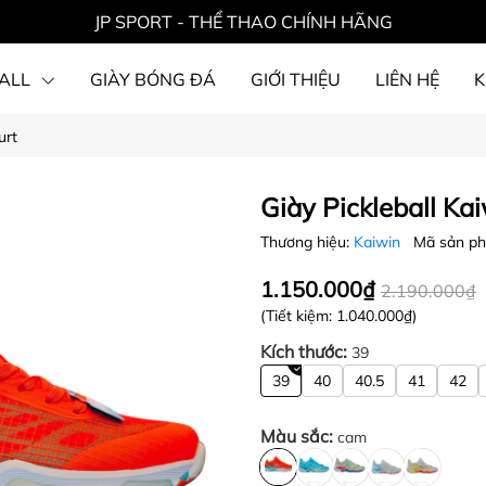
JP SPORT - THỂ THAO CHÍNH HÃNG
ALL
GIÀY BÓNG ĐÁ
GIỚI THIỆU
LIÊN HỆ
K
urt
Giày Pickleball Kai
Thương hiệu:
Kaiwin
Mã sản p
1.150.000₫
2.190.000₫
(Tiết kiệm:
1.040.000₫
)
Kích thước:
39
39
40
40.5
41
42
Màu sắc:
cam