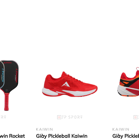
ra cảm giác ôm chân hoàn hảo, biến bạn thành “tia chớp” trê
KAIWIN
KAIWIN
iwin Rocket
Giày Pickleball Kaiwin
Giày Pickle