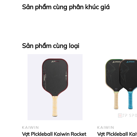
Sản phẩm cùng phân khúc giá
Sự kết hợp giữa Mesh co giãn và PU cao cấp tạo 
Sản phẩm cùng loại
xuất muốn gửi gắp đến bạn.
KAIWIN
KAIWIN
Vợt Pickleball Kaiwin Rocket
Vợt Pickleball Ka