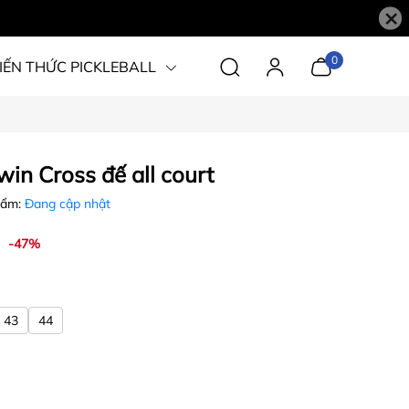
×
0
IẾN THỨC PICKLEBALL
win Cross đế all court
hẩm:
Đang cập nhật
-47%
43
44