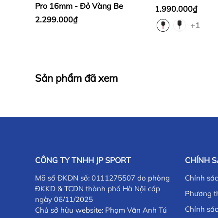
Pro 16mm - Đỏ Vàng Be
1.990.000₫
2.299.000₫
+1
Sản phẩm đã xem
CÔNG TY TNHH JP SPORT
CHÍNH 
Mã số ĐKDN số: 0111275507 do phòng
Chính sá
ĐKKD & TCDN thành phố Hà Nội cấp
Phương t
ngày 06/11/2025
Chính sác
Chủ sở hữu website: Phạm Văn Anh Tú