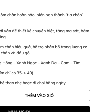
 ôm chân hoàn hảo, biến bạn thành “tia chớp”
ới vân đế thiết kế chuyên biệt, tăng ma sát, bám
ống.
m chấn hiệu quả, hỗ trợ phân bổ trọng lượng cơ
ổ chân và đầu gối.
g Hồng – Xanh Ngọc – Xanh Da – Cam – Tím.
tím chỉ có 35-> 40)
thể thao nhẹ hoặc đi chơi hằng ngày.
THÊM VÀO GIỎ