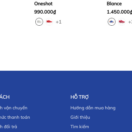
Oneshot
Blance
990.000₫
1.450.000
+1
+
SÁCH
HỖ TRỢ
ch vận chuyển
Hướng dẫn mua hàng
hức thanh toán
Giới thiệu
h đổi trả
Tìm kiếm