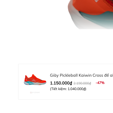
Giày Pickleball Kaiwin Cross đế al
1.150.000₫
-47%
2.190.000₫
(Tiết kiệm:
1.040.000₫
)