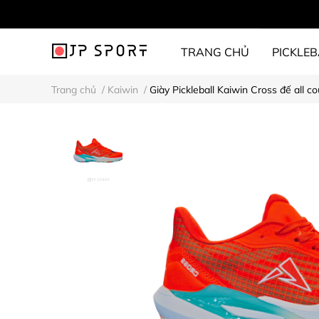
TRANG CHỦ
PICKLEB
Trang chủ
/
Kaiwin
/
Giày Pickleball Kaiwin Cross đế all co