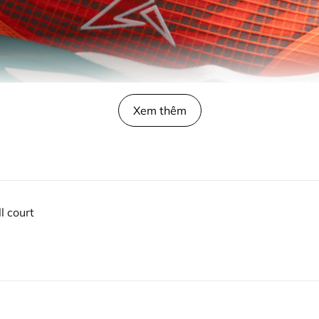
Xem thêm
l court