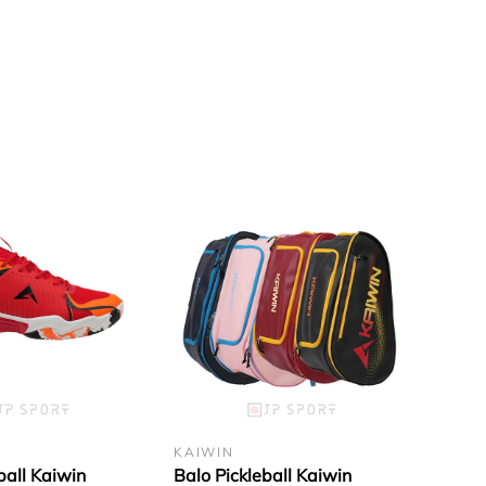
n sân, và đó cũng chính là điều mà nhà sản
KAIWIN
ball Kaiwin
Balo Pickleball Kaiwin