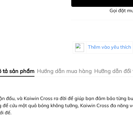
Gọi đặt m
Thêm vào yêu thích
 tả sản phẩm
Hướng dẫn mua hàng
Hưỡng dẫn đổi 
trận đấu, và Kaiwin Cross
ra đời để giúp bạn đảm bảo từng bướ
g để cứu một quả bóng không tưởng, Kaiwin Cross đa năng vớ
ới đế.