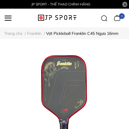
JP SPORT - THỂ THAO CHÍNH HÃNG
0
Trang chủ
/
Franklin
/
Vợt Pickleball Franklin C45 Ngựa 16mm