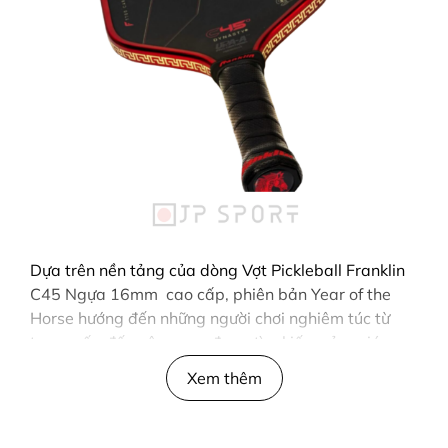
Dựa trên nền tảng của dòng Vợt Pickleball Franklin
C45 Ngựa 16mm cao cấp, phiên bản Year of the
Horse hướng đến những người chơi nghiêm túc từ
trung cấp đến nâng cao đang tìm kiếm cảm giác
đánh dứt khoát, linh hoạt và ổn định trong từng pha
Xem thêm
bóng. Thiết kế tổng thể thể hiện rõ tinh thần thi đấu
hiện đại: mạnh mẽ, quyết đoán nhưng vẫn kiểm soát
tốt nhịp độ trận đấu.