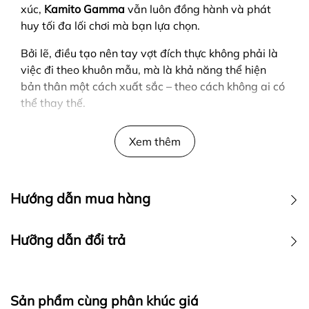
xúc,
Kamito Gamma
vẫn luôn đồng hành và phát
huy tối đa lối chơi mà bạn lựa chọn.
Bởi lẽ, điều tạo nên tay vợt đích thực không phải là
việc đi theo khuôn mẫu, mà là khả năng thể hiện
bản thân một cách xuất sắc – theo cách không ai có
thể thay thế.
1. THÔNG SỐ KỸ THUẬT VỢT GAMMA
Xem thêm
- Chất liệu:
Carbon Toray
- Cấu trúc lõi:
PP Honeycomb - Eva và Foam
Hướng dẫn mua hàng
- Độ dày vợt:
14mm - 16mm
HƯỚNG DẪN MUA HÀNG
Hưỡng dẫn đổi trả
- Chiều dài vợt:
419 mm
Để mua hàng ngay lập tức anh em chỉ cần gọi đến
- Chiều rộng vợt:
190 mm
0986.636.678 và cung cấp tên sản phẩm cùng size cần
CHÍNH SÁCH ĐỔI TRẢ HÀNG
mua.
-
Chiều dài cán vợt:
136 mm
Sản phẩm cùng phân khúc giá
Để mua hàng theo cách bình thường anh em làm theo
1. Đổi hàng theo nhu cầu anh em (đổi trả hàng vì không