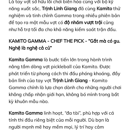
Là tay vợt sở hữu lối chơi biến hóa cùng với bộ kỹ
năng xuất sắc,
Trịnh Linh Giang
đã cùng
Kamito
thử
nghiệm và tinh chỉnh Gamma trong nhiều phiên bản
để tạo ra một mẫu vợt có
độ nhám vượt trội
cũng
như hỗ trợ tối đa cho khả năng kiểm soát trận đấu.
KAMITO GAMMA - CHEF THE PICK - “Gắt mà có gu.
Nghệ là nghệ cả củ”
Kamito Gamma
là bước tiến lớn trong hành trình
nâng tầm dòng vợt pickleball của Kamito. Được
phát triển từ phong cách thi đấu phóng khoáng, đầy
bản lĩnh của tay vợt
Trịnh Linh Giang
- Kamito
Gamma chính là lựa chọn dành cho những người chơi
không chấp nhận giới hạn, không bó mình trong bất
kỳ khuôn mẫu nào.
Kamito Gamma
linh hoạt, “đa tài”, phù hợp với cá
tính thi đấu riêng biệt của mỗi người. Dù bạn là
người mạnh mẽ hay mềm mại, lý trí hay cảm