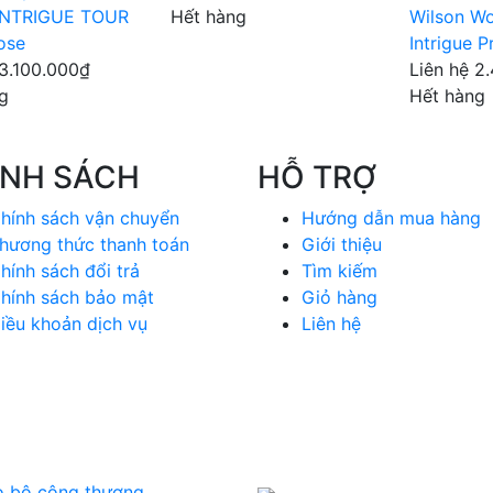
 INTRIGUE TOUR
Hết hàng
Wilson Wo
ose
Intrigue 
3.100.000₫
Liên hệ
2
g
Hết hàng
ÍNH SÁCH
HỖ TRỢ
hính sách vận chuyển
Hướng dẫn mua hàng
hương thức thanh toán
Giới thiệu
hính sách đổi trả
Tìm kiếm
hính sách bảo mật
Giỏ hàng
iều khoản dịch vụ
Liên hệ