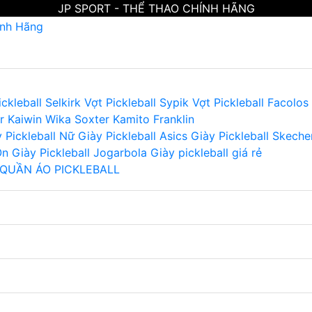
JP SPORT - THỂ THAO CHÍNH HÃNG
ickleball Selkirk
Vợt Pickleball Sypik
Vợt Pickleball Facolos
r
Kaiwin
Wika
Soxter
Kamito
Franklin
 Pickleball Nữ
Giày Pickleball Asics
Giày Pickleball Skeche
On
Giày Pickleball Jogarbola
Giày pickleball giá rẻ
QUẦN ÁO PICKLEBALL