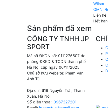
Wilson
OMNI R
Liên hệ
Hết hàn
Sản phẩm đã xem
CÔNG TY TNHH JP
CH
SPORT
C
P
Mã số ĐKDN số: 0111275507 do
C
phòng ĐKKD & TCDN thành phố
C
Hà Nội cấp ngày 06/11/2025
Đ
Chủ sở hữu website: Phạm Văn
Anh Tú
Địa chỉ:
618 Nguyễn Trãi, Thanh
Xuân, Hà Nội
Số điện thoại:
0967327201
Email:
jpsportvn@gmail.com