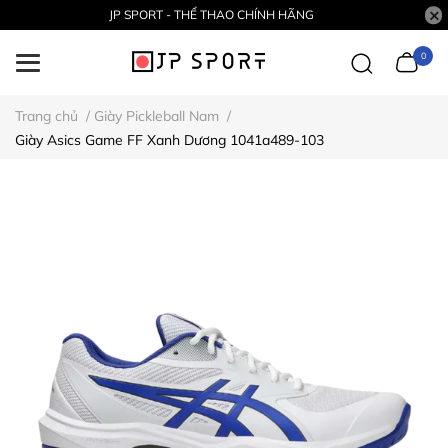
JP SPORT - THỂ THAO CHÍNH HÃNG
0
Trang chủ
/
Giày Pickleball Nam
/
Giày Asics Game FF Xanh Dương 1041a489-103