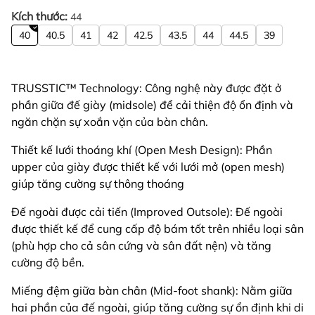
Kích thước:
44
40
40.5
41
42
42.5
43.5
44
44.5
39
TRUSSTIC™ Technology: Công nghệ này được đặt ở
phần giữa đế giày (midsole) để cải thiện độ ổn định và
ngăn chặn sự xoắn vặn của bàn chân.
Thiết kế lưới thoáng khí (Open Mesh Design): Phần
upper của giày được thiết kế với lưới mở (open mesh)
giúp tăng cường sự thông thoáng
Đế ngoài được cải tiến (Improved Outsole): Đế ngoài
được thiết kế để cung cấp độ bám tốt trên nhiều loại sân
(phù hợp cho cả sân cứng và sân đất nện) và tăng
cường độ bền.
Miếng đệm giữa bàn chân (Mid-foot shank): Nằm giữa
hai phần của đế ngoài, giúp tăng cường sự ổn định khi di